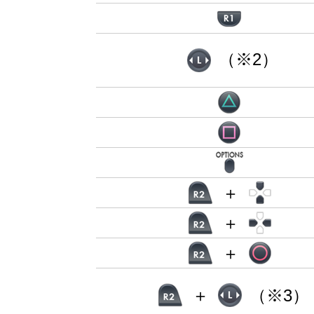
（※2）
＋
＋
＋
＋
（※3）